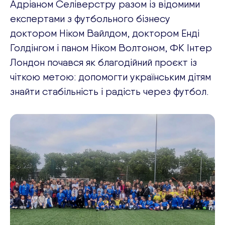
Адріаном Селіверстру разом із відомими
експертами з футбольного бізнесу
доктором Ніком Вайлдом, доктором Енді
Голдінгом і паном Ніком Волтоном, ФК Інтер
Лондон почався як благодійний проєкт із
ОВ
чіткою метою: допомогти українським дітям
знайти стабільність і радість через футбол.