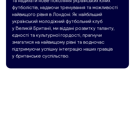
та надихати нове покоління українських юних
футболістів, надаючи тренування та можливості
найвищого рівня в Лондоні. Як найбільший
український молодіжний футбольний клуб
у Великій Британії, ми віддані розвитку таланту,
єдності та культурної гордості, прагнучи
змагатися на найвищому рівні та водночас
підтримуючи успішну інтеграцію наших гравців
у британське суспільство.