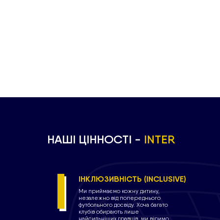
НАШІ ЦІННОСТІ -
INTER
I
I
ІНКЛЮЗИВНІСТЬ (INCLUSIVE)
Ми приймаємо кожну дитину,
незалежно від попереднього
футбольного досвіду. Хоча багато
клубів обирають лише
найсильніших гравців, ми віримо,