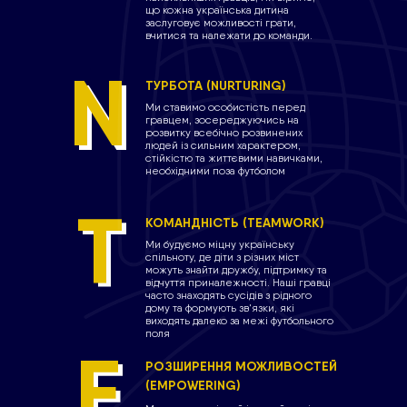
що кожна українська дитина
заслуговує можливості грати,
вчитися та належати до команди.
АН
N
N
ТУРБОТА (NURTURING)
Ми ставимо особистість перед
гравцем, зосереджуючись на
розвитку всебічно розвинених
людей із сильним характером,
стійкістю та життєвими навичками,
необхідними поза футболом
T
T
КОМАНДНІСТЬ (TEAMWORK)
Ми будуємо міцну українську
спільноту, де діти з різних міст
можуть знайти дружбу, підтримку та
відчуття приналежності. Наші гравці
часто знаходять сусідів з рідного
дому та формують зв'язки, які
виходять далеко за межі футбольного
поля
E
E
РОЗШИРЕННЯ МОЖЛИВОСТЕЙ
(EMPOWERING)